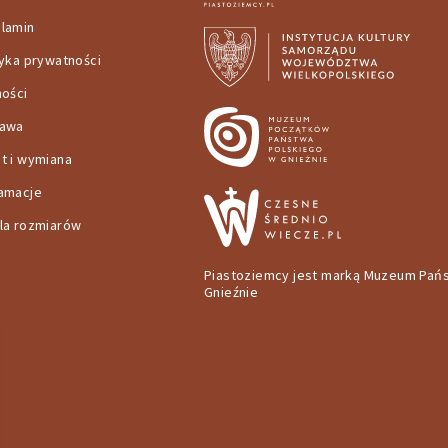
lamin
tyka prywatności
ności
tawa
t i wymiana
amacje
la rozmiarów
Piastoziemcy jest marką Muzeum Pań
Gnieźnie