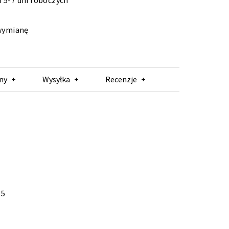
 5-7 dni roboczych
 wymianę
ny
Wysyłka
Recenzje
 5