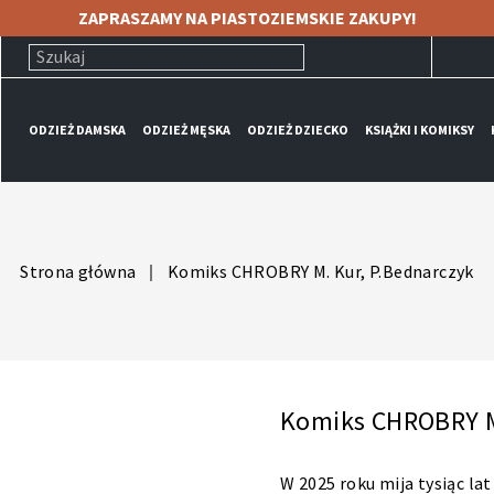
ZAPRASZAMY NA PIASTOZIEMSKIE ZAKUPY!
ODZIEŻ DAMSKA
ODZIEŻ MĘSKA
ODZIEŻ DZIECKO
KSIĄŻKI I KOMIKSY
Strona główna
Komiks CHROBRY M. Kur, P.Bednarczyk
Komiks CHROBRY M
W 2025 roku mija tysiąc lat