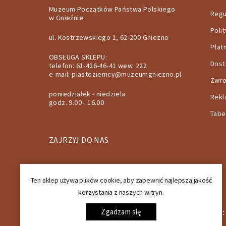
Muzeum Początków Państwa Polskiego
Regu
w Gnieźnie
Poli
ul. Kostrzewskiego 1, 62-200 Gniezno
Płat
OBSŁUGA SKLEPU:
Dos
telefon: 61-426-46-41 wew. 222
e-mail:
piastoziemcy@muzeumgniezno.pl
Zwro
poniedziałek - niedziela
Rekl
godz. 9.00 - 16.00
Tabe
ZAJRZYJ DO NAS
Ten sklep używa plików cookie, aby zapewnić najlepszą jakość
korzystania z naszych witryn.
SPOSOBY DOSTAWY:
Zgadzam się
SPOSOBY PŁATNOŚCI: