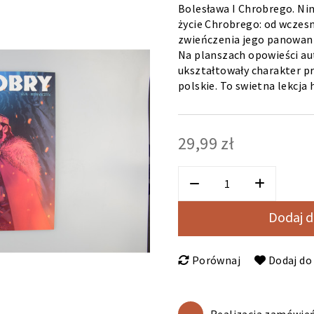
Bolesława I Chrobrego. Nin
życie Chrobrego: od wczesn
zwieńczenia jego panowan
Na planszach opowieści aut
ukształtowały charakter p
polskie. To swietna lekcja 
29,99 zł
Dodaj d
Porównaj
Dodaj do 