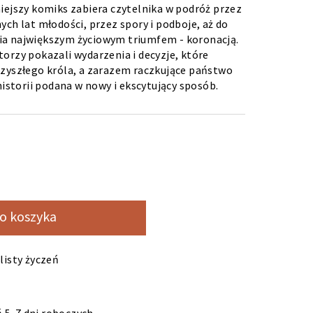
iejszy komiks zabiera czytelnika w podróż przez
ych lat młodości, przez spory i podboje, aż do
ia największym życiowym triumfem - koronacją.
orzy pokazali wydarzenia i decyzje, które
rzyszłego króla, a zarazem raczkujące państwo
historii podana w nowy i ekscytujący sposób.
o koszyka
listy życzeń