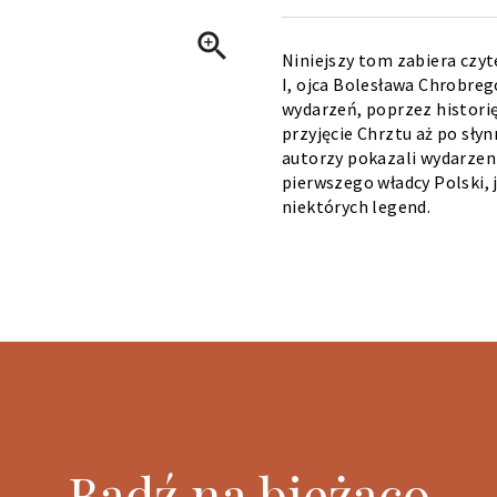

Niniejszy tom zabiera czy
I, ojca Bolesława Chrobre
wydarzeń, poprzez histori
przyjęcie Chrztu aż po sły
autorzy pokazali wydarzeni
pierwszego władcy Polski,
niektórych legend.
Bądź na bieżąco