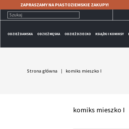
ZAPRASZAMY NA PIASTOZIEMSKIE ZAKUPY!
ODZIEŻ DAMSKA
ODZIEŻ MĘSKA
ODZIEŻ DZIECKO
KSIĄŻKI I KOMIKSY
Strona główna
komiks mieszko I
komiks mieszko I