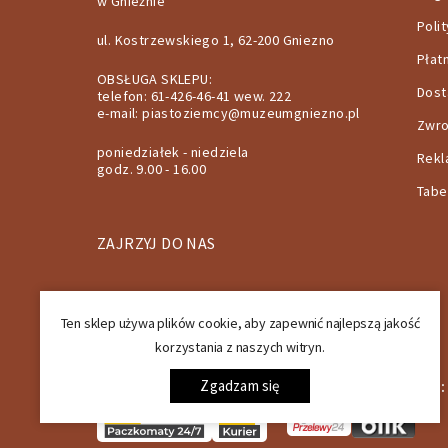
w Gnieźnie
Poli
ul. Kostrzewskiego 1, 62-200 Gniezno
Płat
OBSŁUGA SKLEPU:
Dos
telefon: 61-426-46-41 wew. 222
e-mail:
piastoziemcy@muzeumgniezno.pl
Zwro
poniedziałek - niedziela
Rekl
godz. 9.00 - 16.00
Tabe
ZAJRZYJ DO NAS
Ten sklep używa plików cookie, aby zapewnić najlepszą jakość
korzystania z naszych witryn.
SPOSOBY DOSTAWY:
Zgadzam się
SPOSOBY PŁATNOŚCI: