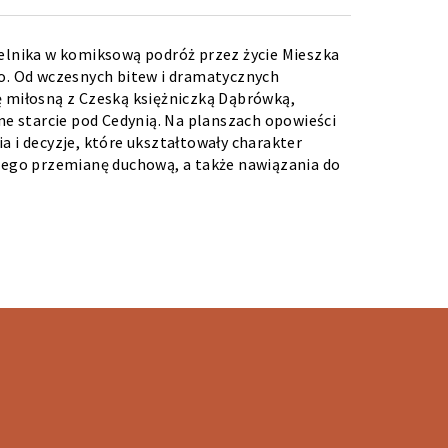
telnika w komiksową podróż przez życie Mieszka
go. Od wczesnych bitew i dramatycznych
ę miłosną z Czeską księżniczką Dąbrówką,
nne starcie pod Cedynią. Na planszach opowieści
a i decyzje, które ukształtowały charakter
 jego przemianę duchową, a także nawiązania do