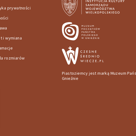
tyka prywatności
ności
tawa
t i wymiana
amacje
la rozmiarów
Piastoziemcy jest marką Muzeum Pań
Gnieźnie