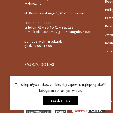
Regu
w Gnieźnie
Poli
ul. Kostrzewskiego 1, 62-200 Gniezno
Płat
OBSŁUGA SKLEPU:
Dos
telefon: 61-426-46-41 wew. 222
e-mail:
piastoziemcy@muzeumgniezno.pl
Zwro
poniedziałek - niedziela
Rekl
godz. 9.00 - 16.00
Tabe
ZAJRZYJ DO NAS
Ten sklep używa plików cookie, aby zapewnić najlepszą jakość
korzystania z naszych witryn.
SPOSOBY DOSTAWY:
Zgadzam się
SPOSOBY PŁATNOŚCI: