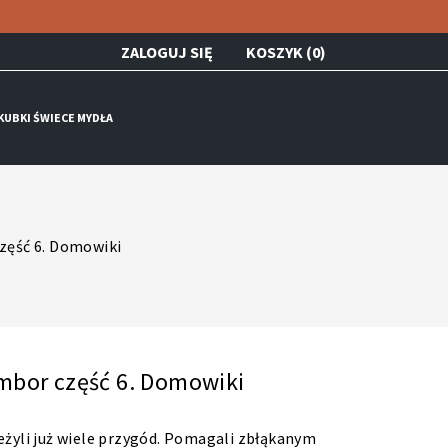
ZALOGUJ SIĘ
KOSZYK (0)
KUBKI ŚWIECE MYDŁA
zęść 6. Domowiki
mbor część 6. Domowiki
eżyli już wiele przygód. Pomagali zbłąkanym