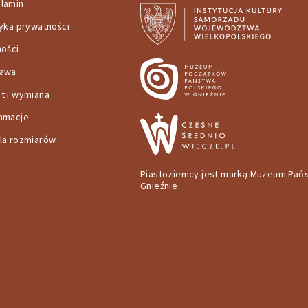
lamin
tyka prywatności
ności
tawa
t i wymiana
amacje
la rozmiarów
Piastoziemcy jest marką Muzeum Pań
Gnieźnie