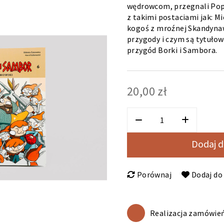
wędrowcom, przegnali Popie
z takimi postaciami jak: 
kogoś z mroźnej Skandynawi
przygody i czym są tytuło
przygód Borki i Sambora.
20,00 zł
Dodaj d
Porównaj
Dodaj do 
Realizacja zamówień