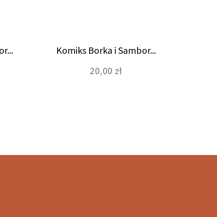
r...
Komiks Borka i Sambor...
Komi
20,00 zł