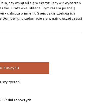
la, czy wplątali się w ekscytujący wir wydarzeń
Mieszko, Dratewka, Milena. Tym razem poznają
i - chłopca o imieniu Sven. Jakie czekają ich
we
Domowiki
, przekonacie się w najnowszej części
o koszyka
listy życzeń
 5-7 dni roboczych