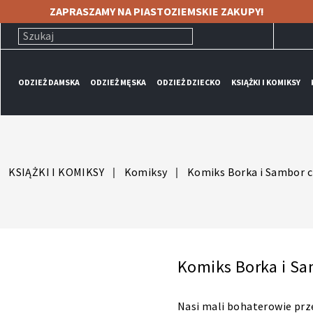
ZAPRASZAMY NA PIASTOZIEMSKIE ZAKUPY!
ODZIEŻ DAMSKA
ODZIEŻ MĘSKA
ODZIEŻ DZIECKO
KSIĄŻKI I KOMIKSY
KSIĄŻKI I KOMIKSY
Komiksy
Komiks Borka i Sambor c
Komiks Borka i Sa
Nasi mali bohaterowie prz