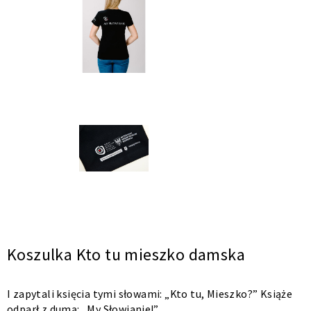
Koszulka Kto tu mieszko damska
I zapytali księcia tymi słowami: „Kto tu, Mieszko?” Książe
odparł z dumą: „My Słowianie!”